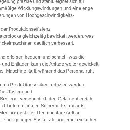
elung präzise und stabil, eignet sich für
eichmäßige Wicklungswindungen und eine enge
derungen von Hochgeschwindigkeits-
der Produktionseffizienz
torblöcke gleichzeitig bewickelt werden, was
wickelmaschinen deutlich verbessert.
g erfolgen bequem und schnell, was die
- und Entladen kann die Anlage weiter gewickelt
s „Maschine läuft, während das Personal ruht“
urch Produktionsrisiken reduziert werden
-Aus-Tastern und
 Bediener versehentlich den Gefahrenbereich
icht internationalen Sicherheitsstandards.
len ausgestattet. Der modulare Aufbau
u einer geringen Ausfallrate und einer einfachen