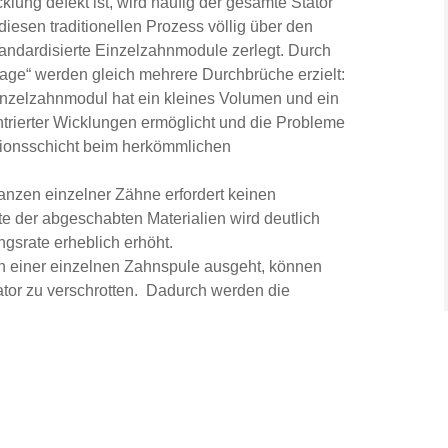
lung defekt ist, wird häufig der gesamte Stator
iesen traditionellen Prozess völlig über den
tandardisierte Einzelzahnmodule zerlegt. Durch
ge“ werden gleich mehrere Durchbrüche erzielt:
nzelzahnmodul hat ein kleines Volumen und ein
trierter Wicklungen ermöglicht und die Probleme
tionsschicht beim herkömmlichen
anzen einzelner Zähne erfordert keinen
te der abgeschabten Materialien wird deutlich
gsrate erheblich erhöht.
von einer einzelnen Zahnspule ausgeht, können
ator zu verschrotten. Dadurch werden die