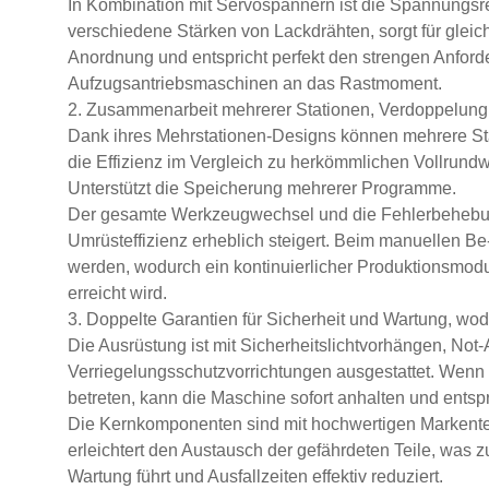
In Kombination mit Servospannern ist die Spannungsreg
verschiedene Stärken von Lackdrähten, sorgt für gl
Anordnung und entspricht perfekt den strengen Anfor
Aufzugsantriebsmaschinen an das Rastmoment.
2. Zusammenarbeit mehrerer Stationen, Verdoppelung 
Dank ihres Mehrstationen-Designs können mehrere Sta
die Effizienz im Vergleich zu herkömmlichen Vollrund
Unterstützt die Speicherung mehrerer Programme.
Der gesamte Werkzeugwechsel und die Fehlerbehebun
Umrüsteffizienz erheblich steigert. Beim manuellen Be
werden, wodurch ein kontinuierlicher Produktionsmodu
erreicht wird.
3. Doppelte Garantien für Sicherheit und Wartung, wod
Die Ausrüstung ist mit Sicherheitslichtvorhängen, Not
Verriegelungsschutzvorrichtungen ausgestattet. Wenn
betreten, kann die Maschine sofort anhalten und entspr
Die Kernkomponenten sind mit hochwertigen Markentei
erleichtert den Austausch der gefährdeten Teile, was z
Wartung führt und Ausfallzeiten effektiv reduziert.