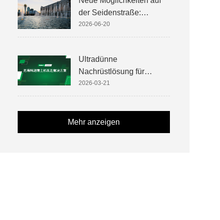
Neue Möglichkeiten auf
Aufzugskomponenten
der Seidenstraße:
Erkundung des
2026-06-20
kasachischen
Aufzugsmarktes
Ultradünne
Nachrüstlösung für
Maschinen von Nidec
2026-03-21
Mehr anzeigen