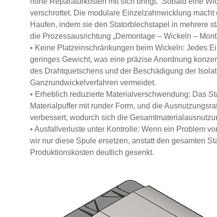
hohe Reparaturkosten mit sich bringt. Sobald eine Wick
verschrottet. Die modulare Einzelzahnwicklung macht d
Haufen, indem sie den Statorblechstapel in mehrere s
die Prozessausrichtung „Demontage – Wickeln – Monta
• Keine Platzeinschränkungen beim Wickeln: Jedes Ei
geringes Gewicht, was eine präzise Anordnung konzen
des Drahtquetschens und der Beschädigung der Isola
Ganzrundwickelverfahren vermeidet.
• Erheblich reduzierte Materialverschwendung: Das St
Materialpuffer mit runder Form, und die Ausnutzungsra
verbessert, wodurch sich die Gesamtmaterialausnutzun
• Ausfallverluste unter Kontrolle: Wenn ein Problem 
wir nur diese Spule ersetzen, anstatt den gesamten St
Produktionskosten deutlich gesenkt.