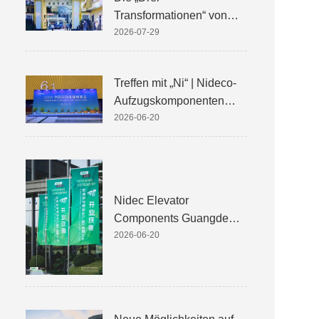
Transformationen“ von
Nidec KDS (Kinetek De
2026-07-29
Sheng)
Treffen mit „Ni“ | Nideco-
Aufzugskomponenten
feiern ihr Debüt auf der
2026-06-20
China International
Elevator Exhibition 2026
Nidec Elevator
Components Guangde
Co., Ltd. wird feierlich
2026-06-20
eröffnet und ermöglicht
globales Upgrade der
intelligenten Fertigung für
zentrale