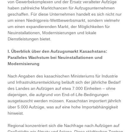
von Gewerbekomplexen und der Ersatz veralteter Aufzüge
haben zahlreiche Marktchancen für Aufzugsunternehmen
geschaffen. Für diese Unternehmen handelt es sich nicht nur
um einen Niedrigpreis-Wettbewerbsmarkt, sondern vielmehr
um einen expandierenden Markt, der Möglichkeiten für
Neuinstallationen, Modernisierungen und lokale
Dienstleistungen bietet.
I. Überblick über den Aufzugsmarkt Kasachstans:
Paralleles Wachstum bei Neuinstallationen und
Modernisierung
Nach Angaben des kasachischen Ministeriums für Industrie
und Infrastrukturentwicklung beläuft sich der jährliche Bedarf
des Landes an Aufzügen auf etwa 7.000 Einheiten – ohne
diejenigen, die aufgrund von End-of-Life-Bedingungen
ausgetauscht werden müssen. Kasachstan importiert jährlich
über 5.000 Aufzüge, was auf eine hohe Importabhängigkeit
hinweist.
Regional konzentriert sich die Nachfrage nach Aufzügen auf
Großstädte wie Almaty und Astana. Diese städtischen Zentren